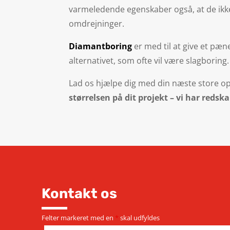
varmeledende egenskaber også, at de ikk
omdrejninger.
Diamantboring
er med til at give et pæ
alternativet, som ofte vil være slagboring.
Lad os hjælpe dig med din næste store o
størrelsen på dit projekt – vi har reds
Kontakt os
Felter markeret med en
*
skal udfyldes