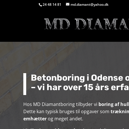
24 48 14 81
md.diamant@yahoo.dk
Betonboring i Odense o
– vi har over 15 års erf
Hos MD Diamantboring tilbyder vi
boring af hul
Dette kan typisk bruges til opgaver som
trækning
emhætter
og meget andet.