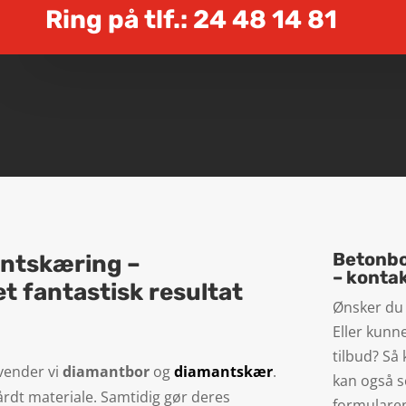
Ring på tlf.:
24 48 14 81
Betonbo
ntskæring –
– kontak
t fantastisk resultat
Ønsker du 
Eller kunn
tilbud? Så 
nvender vi
diamantbor
og
diamantskær
.
kan også s
rdt materiale. Samtidig gør deres
formularen