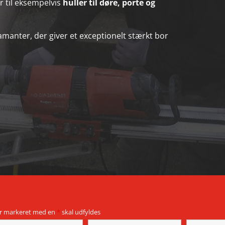
til eksempelvis
huller til døre, porte og
amanter, der giver et exceptionelt stærkt bor
er markeret med en
*
skal udfyldes