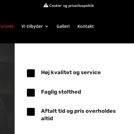
Cookie- og privatlivspolitik
Forside
Vi tilbyder
Galleri
Kontakt

Høj kvalitet og service

Faglig stolthed

Aftalt tid og pris overholdes
altid