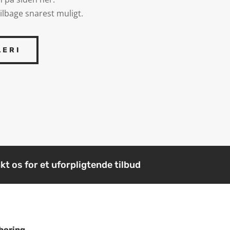
ilbage snarest muligt.
LERI
kt os for et uforpligtende tilbud
boring