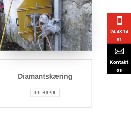

24 48 14
81

Kontakt
os
Diamantskæring
SE MERE