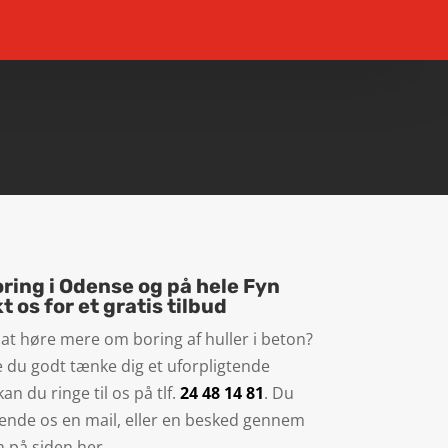
ring i Odense og på hele Fyn
t os for et gratis tilbud
at høre mere om boring af huller i beton?
e du godt tænke dig et uforpligtende
kan du ringe til os på tlf.
24 48 14 81
. Du
ende os en mail, eller en besked gennem
 på siden her.