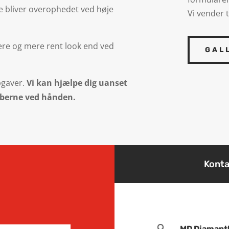
e bliver overophedet ved høje
Vi vender t
nere og mere rent look end ved
GAL
pgaver.
Vi kan hjælpe dig uanset
kaberne ved hånden.
Konta

MD Diamant