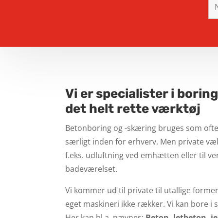
Vi er specialister i borin
det helt rette værktøj
Betonboring og -skæring bruges som oftest
særligt inden for erhverv. Men private vælg
f.eks. udluftning ved emhætten eller til ve
badeværelset.
Vi kommer ud til private til utallige forme
eget maskineri ikke rækker. Vi kan bore i s
Her kan bl.a. nævnes:
Beton, letbeton, 