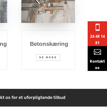

24 48 14
81
ing
Betonskæring

SE MERE
Kontakt
os
kt os for et uforpligtende tilbud