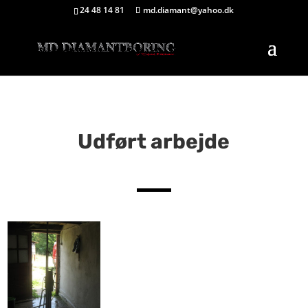
24 48 14 81
md.diamant@yahoo.dk
Udført arbejde